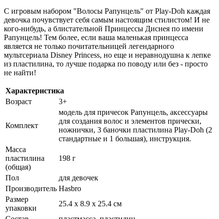
С игровым набором "Волосы Рапунцель" от Play-Doh каждая
девочка почувствует себя самым настоящим стилистом! И не
кого-нибудь, а блистательной Принцессы Диснея по имени
Рапунцель! Тем более, если ваша маленькая принцесса
является не только почитательницей легендарного
мультсериала Disney Princess, но еще и неравнодушна к лепке
из пластилина, то лучше подарка по поводу или без - просто
не найти!
Характеристика
Возраст
3+
модель для причесок Рапунцель, аксессуары
для создания волос и элементов прически,
Комплект
ножнички, 3 баночки пластилина Play-Doh (2
стандартные и 1 большая), инструкция.
Масса
пластилина
198 г
(общая)
Пол
для девочек
Производитель
Hasbro
Размер
25.4 х 8.9 х 25.4 см
упаковки
Состав
пластмасса, пластилин