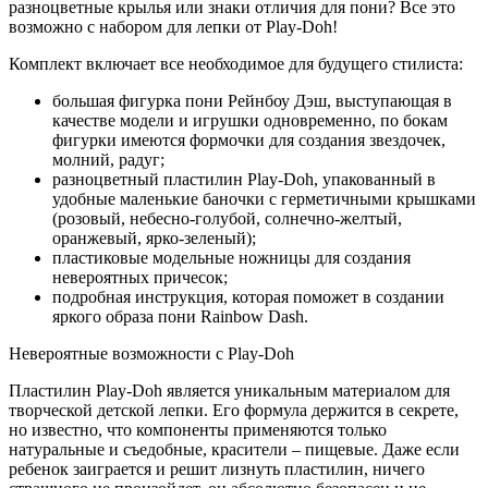
разноцветные крылья или знаки отличия для пони? Все это
возможно с набором для лепки от Play-Doh!
Комплект включает все необходимое для будущего стилиста:
большая фигурка пони Рейнбоу Дэш, выступающая в
качестве модели и игрушки одновременно, по бокам
фигурки имеются формочки для создания звездочек,
молний, радуг;
разноцветный пластилин Play-Doh, упакованный в
удобные маленькие баночки с герметичными крышками
(розовый, небесно-голубой, солнечно-желтый,
оранжевый, ярко-зеленый);
пластиковые модельные ножницы для создания
невероятных причесок;
подробная инструкция, которая поможет в создании
яркого образа пони Rainbow Dash.
Невероятные возможности с Play-Doh
Пластилин Play-Doh является уникальным материалом для
творческой детской лепки. Его формула держится в секрете,
но известно, что компоненты применяются только
натуральные и съедобные, красители – пищевые. Даже если
ребенок заиграется и решит лизнуть пластилин, ничего