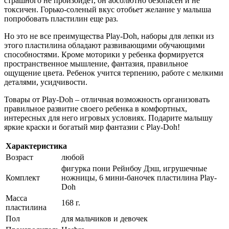
страшного не произойдет, он абсолютно безопасен и не
токсичен. Горько-соленый вкус отобьет желание у малыша
попробовать пластилин еще раз.
Но это не все преимущества Play-Doh, наборы для лепки из
этого пластилина обладают развивающими обучающими
способностями. Кроме моторики у ребенка формируется
пространственное мышление, фантазия, правильное
ощущение цвета. Ребенок учится терпению, работе с мелкими
деталями, усидчивости.
Товары от Play-Doh – отличная возможность организовать
правильное развитие своего ребенка в комфортных,
интересных для него игровых условиях. Подарите малышу
яркие краски и богатый мир фантазии с Play-Doh!
Характеристика
Возраст
любой
фигурка пони Рейнбоу Дэш, игрушечные
Комплект
ножницы, 6 мини-баночек пластилина Play-
Doh
Масса
168 г.
пластилина
Пол
для мальчиков и девочек