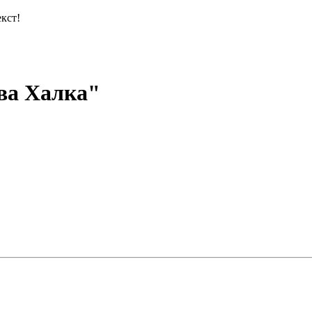
кст!
ва Халка"