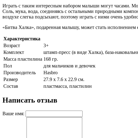
Играть с таким интересным набором малыши могут часами. Можн
Соль, мука, вода, соединяясь с остальными природными компон
воздухе слегка подсыхают, поэтому играть с ними очень удобно
«Битва Халка», подаренная малышу, может стать исполнением ег
Характеристика
Возраст
3+
Комплект
штамп-пресс (в виде Халка), база-наковальн
Масса пластилина
168 гр.
Пол
для мальчиков и девочек
Производитель
Hasbro
Размер
27.9 х 7.6 х 22.9 см.
Состав
пластмасса, пластилин
Написать отзыв
Ваше имя: