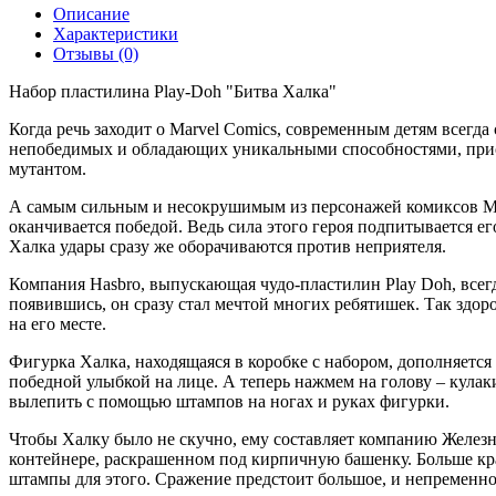
Описание
Характеристики
Отзывы (0)
Набор пластилина Play-Doh "Битва Халка"
Когда речь заходит о Marvel Comics, современным детям всегда
непобедимых и обладающих уникальными способностями, приобр
мутантом.
А самым сильным и несокрушимым из персонажей комиксов Марв
оканчивается победой. Ведь сила этого героя подпитывается ег
Халка удары сразу же оборачиваются против неприятеля.
Компания Hasbro, выпускающая чудо-пластилин Play Doh, всегд
появившись, он сразу стал мечтой многих ребятишек. Так здор
на его месте.
Фигурка Халка, находящаяся в коробке с набором, дополняется
победной улыбкой на лице. А теперь нажмем на голову – кулак
вылепить с помощью штампов на ногах и руках фигурки.
Чтобы Халку было не скучно, ему составляет компанию Железны
контейнере, раскрашенном под кирпичную башенку. Больше кра
штампы для этого. Сражение предстоит большое, и непременно