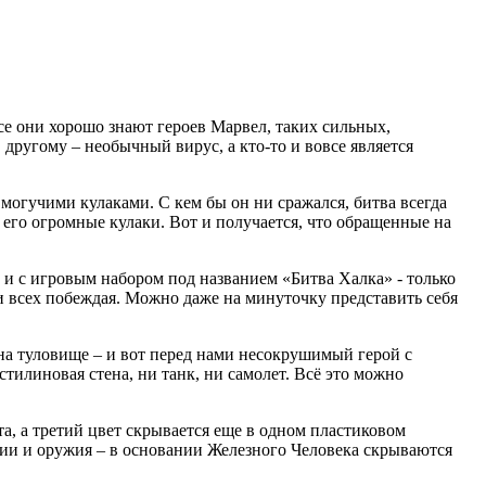
все они хорошо знают героев Марвел, таких сильных,
ругому – необычный вирус, а кто-то и вовсе является
огучими кулаками. С кем бы он ни сражался, битва всегда
т его огромные кулаки. Вот и получается, что обращенные на
 и с игровым набором под названием «Битва Халка» - только
 и всех побеждая. Можно даже на минуточку представить себя
 на туловище – и вот перед нами несокрушимый герой с
тилиновая стена, ни танк, ни самолет. Всё это можно
а, а третий цвет скрывается еще в одном пластиковом
ции и оружия – в основании Железного Человека скрываются