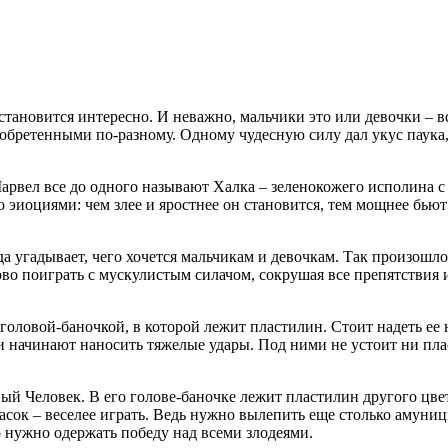
 становится интересно. И неважно, мальчики это или девочки – 
етенными по-разному. Одному чудесную силу дал укус паука, д
ел все до одного называют Халка – зеленокожего исполина с м
о эиоциями: чем злее и яростнее он становится, тем мощнее бью
а угадывает, чего хочется мальчикам и девочкам. Так произошло
ово поиграть с мускулистым силачом, сокрушая все препятствия
 головой-баночкой, в которой лежит пластилин. Стоит надеть ее
и начинают наносить тяжелые удары. Под ними не устоит ни плас
й Человек. В его голове-баночке лежит пластилин другого цвет
сок – веселее играть. Ведь нужно вылепить еще столько амуни
 нужно одержать победу над всеми злодеями.