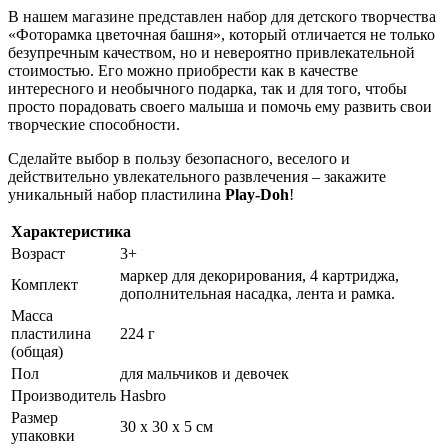
В нашем магазине представлен набор для детского творчества
«Фоторамка цветочная башня», который отличается не только
безупречным качеством, но и невероятно привлекательной
стоимостью. Его можно приобрести как в качестве
интересного и необычного подарка, так и для того, чтобы
просто порадовать своего малыша и помочь ему развить свои
творческие способности.
Сделайте выбор в пользу безопасного, веселого и
действительно увлекательного развлечения – закажите
уникальный набор пластилина
Play-Doh
!
Характеристика
Возраст
3+
маркер для декорирования, 4 картриджа,
Комплект
дополнительная насадка, лента и рамка.
Масса
пластилина
224 г
(общая)
Пол
для мальчиков и девочек
Производитель
Hasbro
Размер
30 х 30 х 5 см
упаковки