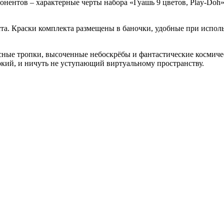
понентов – характерные черты набора «Гуашь 9 цветов, Play-Doh
раста. Краски комплекта размещены в баночки, удобные при исп
есные тропки, высоченные небоскрёбы и фантастические космич
кий, и ничуть не уступающий виртуальному пространству.