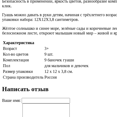
Безопасность в применении, яркость цветов, разнообразие ком
клик.
Гуашь можно давать в руки детям, начиная с трёхлетнего воз
упаковки набора: 12Х12Х3,8 сантиметров.
Жёлтое солнышко и синее море, зелёные сады и коричневые л
белоснежном листе, откроют малышам новый мир – живой и яр
Характеристика
Возраст
3+
Кол-во цветов
9 шт.
Комплектация
9 баночек гуаши
Пол
для мальчиков и девочек
Размер упаковки
12 х 12 х 3,8 см.
Страна производитель
Россия
Написать отзыв
Ваше имя: