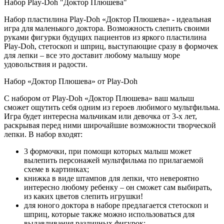
Набор Play-Doh "Доктор Плюшева"
Набор пластилина Play-Doh «Доктор Плюшева» - идеальная
игра для маленького доктора. Возможность слепить своими
руками фигурки будущих пациентов из яркого пластилина
Play-Doh, стетоскоп и шприц, выступающие сразу в формочек
для лепки – все это доставит любому малышу море
удовольствия и радости.
Набор «Доктор Плюшева» от Play-Doh
С набором от Play-Doh «Доктор Плюшева» ваш малыш
сможет ощутить себя одним из героев любимого мультфильма.
Игра будет интересна мальчикам или девочка от 3-х лет,
раскрывая перед ними широчайшие возможности творческой
лепки. В набор входят:
3 формочки, при помощи которых малыш может
вылепить персонажей мультфильма по прилагаемой
схеме в картинках;
книжка в виде штампов для лепки, что невероятно
интересно любому ребенку – он сможет сам выбирать,
из каких цветов слепить игрушки!
для юного доктора в наборе предлагается стетоскоп и
шприц, которые также можно использоваться для
выдавливания различных фигурок;