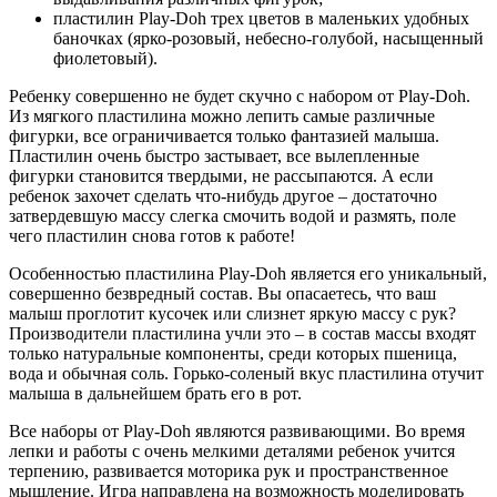
пластилин Play-Doh трех цветов в маленьких удобных
баночках (ярко-розовый, небесно-голубой, насыщенный
фиолетовый).
Ребенку совершенно не будет скучно с набором от Play-Doh.
Из мягкого пластилина можно лепить самые различные
фигурки, все ограничивается только фантазией малыша.
Пластилин очень быстро застывает, все вылепленные
фигурки становится твердыми, не рассыпаются. А если
ребенок захочет сделать что-нибудь другое – достаточно
затвердевшую массу слегка смочить водой и размять, поле
чего пластилин снова готов к работе!
Особенностью пластилина Play-Doh является его уникальный,
совершенно безвредный состав. Вы опасаетесь, что ваш
малыш проглотит кусочек или слизнет яркую массу с рук?
Производители пластилина учли это – в состав массы входят
только натуральные компоненты, среди которых пшеница,
вода и обычная соль. Горько-соленый вкус пластилина отучит
малыша в дальнейшем брать его в рот.
Все наборы от Play-Doh являются развивающими. Во время
лепки и работы с очень мелкими деталями ребенок учится
терпению, развивается моторика рук и пространственное
мышление. Игра направлена на возможность моделировать