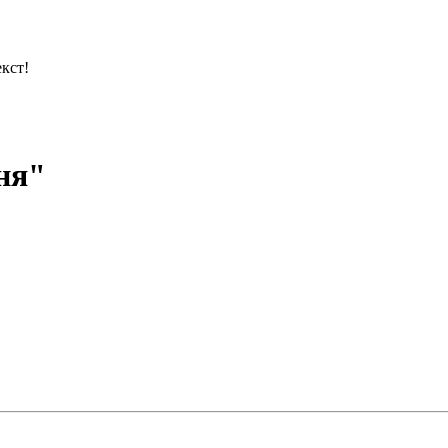
кст!
ня"