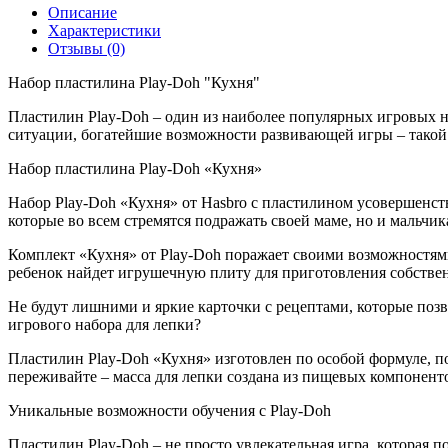
Описание
Характеристики
Отзывы (0)
Набор пластилина Play-Doh "Кухня"
Пластилин Play-Doh – один из наиболее популярных игровых н
ситуации, богатейшие возможности развивающей игры – такой 
Набор пластилина Play-Doh «Кухня»
Набор Play-Doh «Кухня» от Hasbro с пластилином усовершенст
которые во всем стремятся подражать своей маме, но и мальч
Комплект «Кухня» от Play-Doh поражает своими возможностям
ребенок найдет игрушечную плиту для приготовления собстве
Не будут лишними и яркие карточки с рецептами, которые поз
игрового набора для лепки?
Пластилин Play-Doh «Кухня» изготовлен по особой формуле, по
переживайте – масса для лепки создана из пищевых компонент
Уникальные возможности обучения с Play-Doh
Пластилин Play-Doh – не просто увлекательная игра, которая п