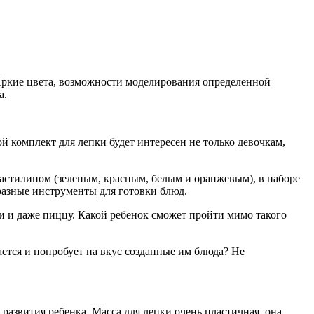
 Яркие цвета, возможности моделирования определенной
а.
 комплект для лепки будет интересен не только девочкам,
астилином (зеленым, красным, белым и оранжевым), в наборе
разные инструменты для готовки блюд.
и и даже пиццу. Какой ребенок сможет пройти мимо такого
ается и попробует на вкус созданные им блюда? Не
развития ребенка. Масса для лепки очень пластичная, она