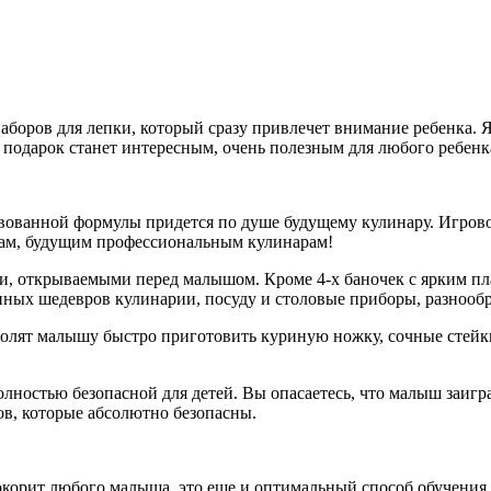
аборов для лепки, который сразу привлечет внимание ребенка.
подарок станет интересным, очень полезным для любого ребенк
вованной формулы придется по душе будущему кулинару. Игровой
икам, будущим профессиональным кулинарам!
и, открываемыми перед малышом. Кроме 4-х баночек с ярким пл
нных шедевров кулинарии, посуду и столовые приборы, разнооб
волят малышу быстро приготовить куриную ножку, сочные стейк
лностью безопасной для детей. Вы опасаетесь, что малыш заигр
ов, которые абсолютно безопасны.
окорит любого малыша, это еще и оптимальный способ обучения, 