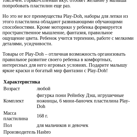
токсичен. Горько-соленый вкус отобьет желание у малыша
попробовать пластилин еще раз.
Но это не все преимущества Play-Doh, наборы для лепки из
этого пластилина обладают развивающими обучающими
способностями. Кроме моторики у ребенка формируется
пространственное мышление, фантазия, правильное
ощущение цвета. Ребенок учится терпению, работе с мелкими
деталями, усидчивости.
Товары от Play-Doh – отличная возможность организовать
правильное развитие своего ребенка в комфортных,
интересных для него игровых условиях. Подарите малышу
яркие краски и богатый мир фантазии с Play-Doh!
Характеристика
Возраст
любой
фигурка пони Рейнбоу Дэш, игрушечные
Комплект
ножницы, 6 мини-баночек пластилина Play-
Doh
Масса
168 г.
пластилина
Пол
для мальчиков и девочек
Производитель
Hasbro