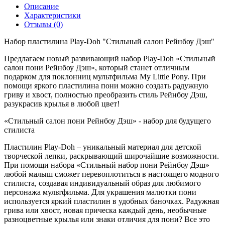
Описание
Характеристики
Отзывы (0)
Набор пластилина Play-Doh "Стильный салон Рейнбоу Дэш"
Предлагаем новый развивающий набор Play-Doh «Стильный
салон пони Рейнбоу Дэш», который станет отличным
подарком для поклонниц мультфильма My Little Pony. При
помощи яркого пластилина пони можно создать радужную
гриву и хвост, полностью преобразить стиль Рейнбоу Дэш,
разукрасив крылья в любой цвет!
«Стильный салон пони Рейнбоу Дэш» - набор для будущего
стилиста
Пластилин Play-Doh – уникальный материал для детской
творческой лепки, раскрывающий широчайшие возможности.
При помощи набора «Стильный набор пони Рейнбоу Дэш»
любой малыш сможет перевоплотиться в настоящего модного
стилиста, создавая индивидуальный образ для любимого
персонажа мультфильма. Для украшения малютки пони
используется яркий пластилин в удобных баночках. Радужная
грива или хвост, новая прическа каждый день, необычные
разноцветные крылья или знаки отличия для пони? Все это