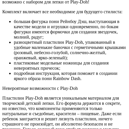
возможно с набором для лепки от Play-Doh!
Комплект включает все необходимое для будущего стилиста:
большая фигурка пони Рейнбоу Дэш, выступающая в
качестве модели и игрушки одновременно, по бокам
фигурки имеются формочки для создания звездочек,
молний, радуг;
разноцветный пластилин Play-Doh, упакованный в
удобные маленькие баночки с герметичными крышками
(розовый, небесно-голубой, солнечно-желтый,
оранжевый, ярко-зеленый);
пластиковые модельные ножницы для создания
невероятных причесок;
подробная инструкция, которая поможет в создании
яркого образа пони Rainbow Dash.
Невероятные возможности с Play-Doh
Пластилин Play-Doh является уникальным материалом для
творческой детской лепки. Его формула держится в секрете,
но известно, что компоненты применяются только
натуральные и съедобные, красители – пищевые. Даже если
ребенок заиграется и решит лизнуть пластилин, ничего
страшного не произойдет, он абсолютно безопасен и не