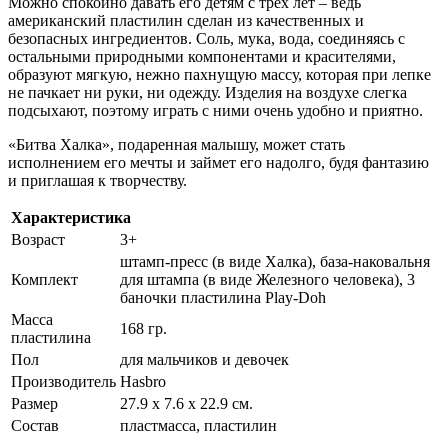
Можно спокойно давать его детям с трех лет – ведь
американский пластилин сделан из качественных и
безопасных ингредиентов. Соль, мука, вода, соединяясь с
остальными природными компонентами и красителями,
образуют мягкую, нежно пахнущую массу, которая при лепке
не пачкает ни руки, ни одежду. Изделия на воздухе слегка
подсыхают, поэтому играть с ними очень удобно и приятно.
«Битва Халка», подаренная малышу, может стать
исполнением его мечты и займет его надолго, будя фантазию
и приглашая к творчеству.
Характеристика
Возраст
3+
штамп-пресс (в виде Халка), база-наковальня
Комплект
для штампа (в виде Железного человека), 3
баночки пластилина Play-Doh
Масса
168 гр.
пластилина
Пол
для мальчиков и девочек
Производитель
Hasbro
Размер
27.9 х 7.6 х 22.9 см.
Состав
пластмасса, пластилин