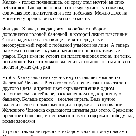
Халка» - только появившись, он сразу стал мечтой многих
ребятишек. Так здорово поиграть с мускулистым силачом,
сокрушая все препятствия и всех побеждая. Можно даже на
минуточку представить себя на его месте.
Фигурка Халка, находящаяся в коробке с набором,
дополняется головой-баночкой, в которой лежит пластилин.
Стоит надеть ее на туловище – и вот перед нами
несокрушимый герой с победной улыбкой на лице. А теперь
нажмем на голову – кулаки начинают наносить тяжелые
удары. Под ними не устоит ни пластилиновая стена, ни танк,
ни самолет. Всё это можно вылепить с помощью штампов на
ногах и руках фигурки.
Чтобы Халку было не скучно, ему составляет компанию
Железный Человек. В его голове-баночке лежит пластилин
другого цвета, а третий цвет скрывается еще в одном
пластиковом контейнере, раскрашенном под кирпичную
башенку. Больше красок – веселее играть. Ведь нужно
вылепить еще столько амуниции и оружия – в основании
Железного Человека скрываются штампы для этого. Сражение
предстоит большое, и непременно нужно одержать победу над
всеми злодеями.
Играть с таким интересным набором малыши могут часами.