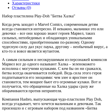
Характеристики
Отзывы (0)
Набор пластилина Play-Doh "Битва Халка"
Когда речь заходит о Marvel Comics, современным детям
всегда становится интересно. И неважно, мальчики это или
девочки – все они хорошо знают героев Марвел, таких
сильных, непобедимых и обладающих уникальными
способностями, приобретенными по-разному. Одному
чудесную силу дал укус паука, другому – необычный вирус, а
кто-то и вовсе является мутантом.
А самым сильным и несокрушимым из персонажей комиксов
Марвел все до одного называют Халка – зеленокожего
исполина с могучими кулаками. С кем бы он ни сражался,
битва всегда оканчивается победой. Ведь сила этого героя
подпитывается его эиоциями: чем злее и яростнее он
становится, тем мощнее бьют его огромные кулаки. Вот и
получается, что обращенные на Халка удары сразу же
оборачиваются против неприятеля.
Компания Hasbro, выпускающая чудо-пластилин Play Doh,
всегда угадывает, чего хочется мальчикам и девочкам. Так
произошло и с игровым набором под названием «Битва