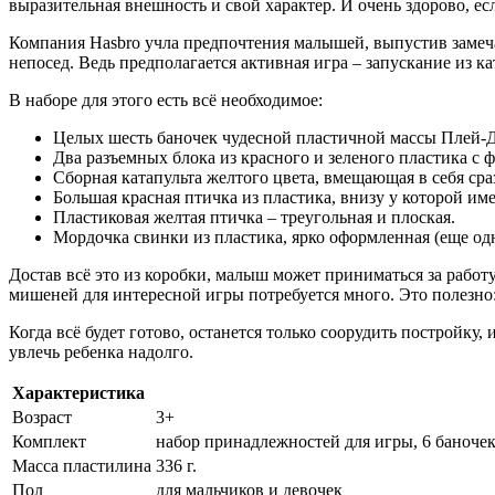
выразительная внешность и свой характер. И очень здорово, есл
Компания Hasbro учла предпочтения малышей, выпустив замечат
непосед. Ведь предполагается активная игра – запускание из 
В наборе для этого есть всё необходимое:
Целых шесть баночек чудесной пластичной массы Плей-До 
Два разъемных блока из красного и зеленого пластика с 
Сборная катапульта желтого цвета, вмещающая в себя сра
Большая красная птичка из пластика, внизу у которой им
Пластиковая желтая птичка – треугольная и плоская.
Мордочка свинки из пластика, ярко оформленная (еще од
Достав всё это из коробки, малыш может приниматься за работ
мишеней для интересной игры потребуется много. Это полезно: 
Когда всё будет готово, останется только соорудить постройку,
увлечь ребенка надолго.
Характеристика
Возраст
3+
Комплект
набор принадлежностей для игры, 6 баноче
Масса пластилина
336 г.
Пол
для мальчиков и девочек