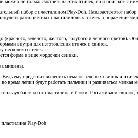
и можно не только смотреть на этих птичек, но и поиграть с ним
ельный набор с пластилином Play-Doh. Называется этот набор «A
катапульты разноцветных пластилиновых птичек и поражение миш
(красного, зеленого, желтого, голубого и черного цветов). Общ
формами внутри для изготовления птичек и свинок.
зу несколько птичек.
еется форма в виде мордочки свинки.
на мишень).
у. Ведь ему предстоит вылепить немало: зеленых свинок и птиче
во время лепки будут работать пальчики и развиваться мелкая м
 используя баночки от пластилина и блоки. Рассаживаем свинок, 
к пластилина Play-Doh