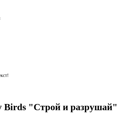
й
кст!
y Birds "Строй и разрушай"