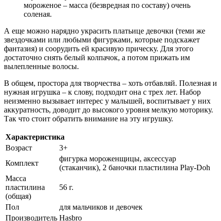
мороженое – масса (безвредная по составу) очень
соленая.
А еще можно нарядно украсить платьице девочки (теми же
звездочками или любыми фигурками, которые подскажет
фантазия) и соорудить ей красивую прическу. Для этого
достаточно снять белый колпачок, а потом прижать им
вылепленные волосы.
В общем, простора для творчества – хоть отбавляй. Полезная и
нужная игрушка – к слову, подходит она с трех лет. Набор
неизменно вызывает интерес у малышей, воспитывает у них
аккуратность, доводит до высокого уровня мелкую моторику.
Так что стоит обратить внимание на эту игрушку.
Характеристика
Возраст
3+
фигурка мороженщицы, аксессуар
Комплект
(стаканчик), 2 баночки пластилина Play-Doh
Масса
пластилина
56 г.
(общая)
Пол
для мальчиков и девочек
Производитель
Hasbro