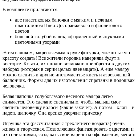
В комплекте прилагаются:
две пластиковых баночки с мягким и нежным
пластилином Плей-До: оранжевого и фиолетового
цветов
большой голубой валик, оформленный выпуклыми
цветочными узорами
Этим валиком, закрепляемым в руке фигурки, можно такую
красоту создать! Все жители городка наверняка будут в
восторге. Кстати, их вполне возможно приобрести в других
наборах (которых в серии целых двенадцать). А еще маляру
можно слепить и другие инструменты: кисть и аэрозольный
баллончик. Формы для их изготовления спрятаны в подошвах
человечка.
Белая шапочка голубоглазого веселого маляра легко
снимается. Это сделано специально, чтобы малыш смог
слепить человечку волосы (какие захочет). А потом – хлоп – и
надеть шапочку. Она крепко удержит прическу.
Игрушка эта (рассчитанная с трехлетнего возраста) очень
живая и творческая. Позволяющая фантазировать с цветами и
их сочетаниями, создавать свои варианты оформления, менять