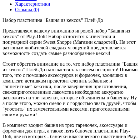
Характеристики
Отзывы (0)
Набор пластилина "Башня из кексов" Плей-До
Представляем вашему вниманию игровой набор "Башня из
кексов" от Play-Doh! Набор относится к известной и
популярной серии Sweet Shoppe (Магазин сладостей). На этот
раз юным любителей сладких угощений предоставляется
возможность создать самые разнообразные кексы!
Стоит обратить внимание на то, что набор пластилина "Башня
из кексов" Плей-До называется так совсем неспроста! Помимо
того, что с помощью аксессуаров и формочек, входящих в
комплект, детишкам предстоит слепить забавные и
"аппетитные" кексики, после завершения приготовления,
свежеприготовленные лакомства необходимо аккуратно
разложить на три тарелки, которые объединены в башенку. Ну
а после этого, можно смело и с гордостью звать друзей, чтобы
"угостить" их замечательными кексами, приготовленными
своими руками!
В комплект входит башня из трех тарелочек, аксессуары и
формочки для игры, а также пять баночек пластилина Play-
Doh, две из которых - баночки классического пластилина Play-