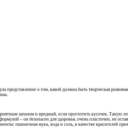
ула представление о том, какой должна быть творческая развив
ыша.
иятным запахом и вредный, если проглотить кусочек. Такую леп
рмулой – он безопасен для здоровья, очень пластичен, не остав
оненты: пшеничная мука, вода и соль, в качестве красителей пр