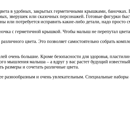
цвета в удобных, закрытых герметичными крышками, баночках. 
омых, зверушек или сказочных персонажей. Готовые фигурки бы
жны или потребуется исправить какие-либо детали, надо просто 
аночка с герметичной крышкой. Чтобы малыш не перепутал цвета
 различного цвета. Это позволяет самостоятельно собрать комп
елей очень большие. Кроме безопасности для здоровья, пластил
ого мышления малыша – а вдруг у вас растет будущий известный
ь размеры и сочетать различные цвета.
олее разнообразным и очень увлекательным. Специальные наборы